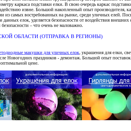
иметру каркаса подставки елки. В свою очередь каркас подстав
оздействию извне. Большой накопленный опыт производителя, к
и из самых востребованных на рынке, среди уличных елей. Поск
 данных елок, уделяется безопасности от воздействия внешних
 безопасности – что очень не маловажно.
КОЙ ОБЛАСТИ (ОТПРАВКА В РЕГИОНЫ)
етодиодные макушки для уличных елок
, украшения для елки, св
после Новогодних праздников - демонтаж. Большой опыт поставо
 оптимальной цене.