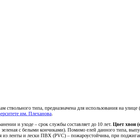
кам ствольного типа, предназначена для использования на улице
ерситете им. Плеханова
.
нении и уходе – срок службы составляет до 10 лет.
Цвет хвои (
и зеленая с белыми кончиками). Помимо елей данного типа, вып
я из ленты и лески ПВХ (PVC) – пожароустойчива, при поджиган