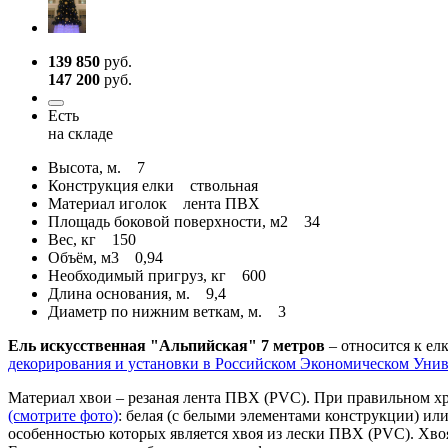
139 850
руб.
147 200
руб.
Есть
на складе
Высота, м.
7
Конструкция елки
ствольная
Материал иголок
лента ПВХ
Площадь боковой поверхности, м2
34
Вес, кг
150
Объём, м3
0,94
Необходимый пригруз, кг
600
Длина основания, м.
9,4
Диаметр по нижним веткам, м.
3
Ель искусственная "Альпийская" 7 метров
– относится к ел
декорирования и установки в Российском Экономическом Унив
Материал хвои – резаная лента ПВХ (PVC). При правильном хра
(смотрите фото)
: белая (с белыми элементами конструкции) ил
особенностью которых является хвоя из лески ПВХ (PVC). Хво