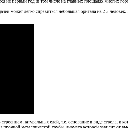
я не первый год (в том числе на главных площадях многих гор
дачей может легко справиться небольшая бригада из 2-3 человек.
строением натуральных елей, т.е. основание в виде ствола, к к
 из прочной металлической трубы, диаметр которой зависит от в