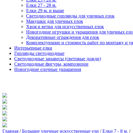
Елки 27 - 28 м.
Елки 29 м. и выше
Светодиодные гирлянды для уличных елок
Макушки для уличных елок
Хвоя и ветки для искусственных елок
Новогодние игрушки и украшения для уличных ело
Декоративные ограждения для елок
Комплектующие и стоимость работ по монтажу и у
Интерьерные елки
Гирлянды светодиодные
Светодиодные занавесы (световые дожди)
Светодиодные фигуры, композиции
Новогодние елочные украшения
Главная
/
Большие уличные искусственные ели
/
Елки 7 - 8 м.
/