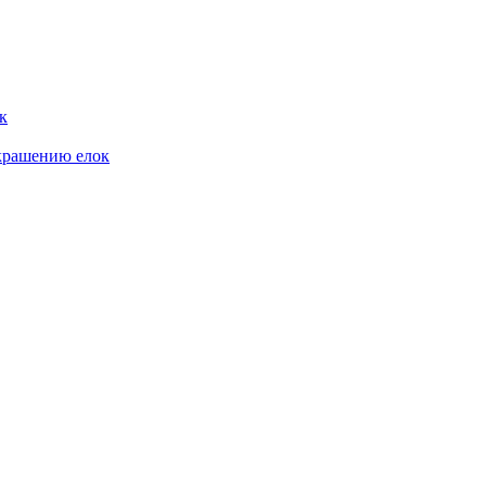
к
крашению елок