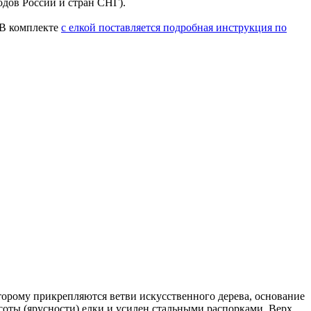
одов России и стран СНГ).
 В комплекте
с елкой поставляется подробная инструкция по
оторому прикрепляются ветви искусственного дерева, основание
ысоты (ярусности) елки и усилен стальными распорками. Верх