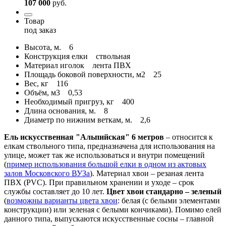
107 000
руб.
Товар
под заказ
Высота, м.
6
Конструкция елки
ствольная
Материал иголок
лента ПВХ
Площадь боковой поверхности, м2
25
Вес, кг
116
Объём, м3
0,53
Необходимый пригруз, кг
400
Длина основания, м.
8
Диаметр по нижним веткам, м.
2,6
Ель искусственная "Альпийская" 6 метров
– относится к
елкам ствольного типа, предназначена для использования на
улице, может так же использоваться и внутри помещений
(
пример использования большой елки в одном из актовых
залов Московского ВУЗа
). Материал хвои – резаная лента
ПВХ (PVC). При правильном хранении и уходе – срок
службы составляет до 10 лет.
Цвет хвои стандарно – зеленый
(
возможны варианты цвета хвои
: белая (с белыми элементами
конструкции) или зеленая с белыми кончиками). Помимо елей
данного типа, выпускаются искусственные сосны – главной