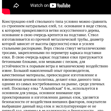
Конструкцию елей ствольного типа условно можно сравнить
со строением натуральных елей, т.е. основание в виде ствола,
к которому прикрепляются ветви искусственного дерева,
основание в свою очередь крепится на подставке. Ствол
изготавливается из прочной металлической трубы, диаметр
которой зависит от высоты (ярусности) елки и усилен
стальными распорками. Верх ствола стянут металлическими
тросами, закрепленными по периметру каркаса подставки
елки. В свою очередь каркас подставки елки пригружается
бетонными блоками, или мешками с песком, для
устойчивости к порывам ветра и механическому воздействию
извне. Большой накопленный опыт производителя,
качественные материалы, превосходное изготовление и
взвешенная ценовая политика, делают елки данного типа
одними из самых востребованных на рынке, среди уличных
елей. Поскольку елка "Альпийская" 6 м., используется в
основном для улицы, основное внимание при
проектировании и изготовлении данных елок, уделяется
безопасности от воздействия внешних факторов, покупатели
выбравшие данный вид елок и эксплуатирующие ее не
первый год, уверены в ее надежности и безопасности – что