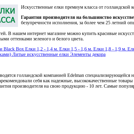
Искусственные елки премиум класса от голландской 
Гарантия производителя на большинство искусстве
безупречности исполнения, за более чем 25 летний оп
тей. В нашем интернет магазине можно купить красивые искусст
ыми оттенками зеленого и белого цвета.
и Black Box
Елки 1,2 - 1,4 м.
Елки 1,5 - 1,6 м.
Елки 1,8 - 1,9 м.
Елк
чками)
Литые искусственные елки
Элементы декора
зводятся голландской компанией Edelman специализирующейся на
арекомендовали себя как надежные, высококачественные товары 
рантия производителя на свою продукцию - 10 лет. Самые популя