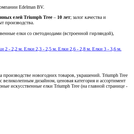
компании Edelman BV.
нных елей Triumph Tree
–
10 лет
; залог качества и
ыт производства.
венные елки со светодиодами (встроенной гирляндой),
и 2 - 2,2 м.
Елки 2,3 - 2,5 м.
Елки 2,6 - 2,8 м.
Елки 3 - 3,6 м.
 производстве новогодних товаров, украшений. Triumph Tree
с великолепным дизайном, ценовая категория и ассортимент
рные искусственные елки Triumph Tree (на главной странице -