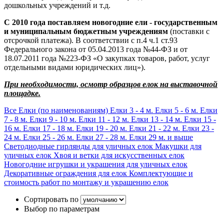
дошкольных учреждений и т.д.
С 2010 года поставляем новогодние ели - государственным
и муниципальным бюджетным учреждениям
(поставки с
отсрочкой платежа). В соответствии с п.4 ч.1 ст.93
Федерального закона от 05.04.2013 года №44-ФЗ и от
18.07.2011 года №223-ФЗ «О закупках товаров, работ, услуг
отдельными видами юридических лиц»).
При необходимости, осмотр образцов елок на выставочной
площадке.
Все Елки (по наименованиям)
Елки 3 - 4 м.
Елки 5 - 6 м.
Елки
7 - 8 м.
Елки 9 - 10 м.
Елки 11 - 12 м.
Елки 13 - 14 м.
Елки 15 -
16 м.
Елки 17 - 18 м.
Елки 19 - 20 м.
Елки 21 - 22 м.
Елки 23 -
24 м.
Елки 25 - 26 м.
Елки 27 - 28 м.
Елки 29 м. и выше
Светодиодные гирлянды для уличных елок
Макушки для
уличных елок
Хвоя и ветки для искусственных елок
Новогодние игрушки и украшения для уличных елок
Декоративные ограждения для елок
Комплектующие и
стоимость работ по монтажу и украшению елок
Сортировать по
Выбор по параметрам