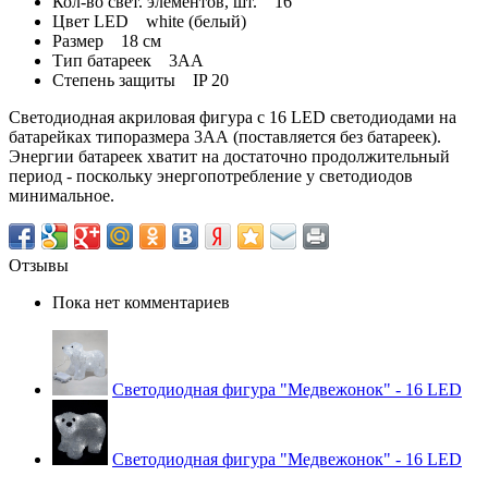
Кол-во свет. элементов, шт.
16
Цвет LED
white (белый)
Размер
18 см
Тип батареек
3АА
Степень защиты
IP 20
Светодиодная акриловая фигура с 16 LED светодиодами на
батарейках типоразмера 3АА (поставляется без батареек).
Энергии батареек хватит на достаточно продолжительный
период - поскольку энергопотребление у светодиодов
минимальное.
Отзывы
Пока нет комментариев
Светодиодная фигура "Медвежонок" - 16 LED
Светодиодная фигура "Медвежонок" - 16 LED