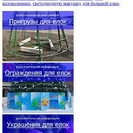
колокольчики
,
светодиодную макушку для большой елки
.