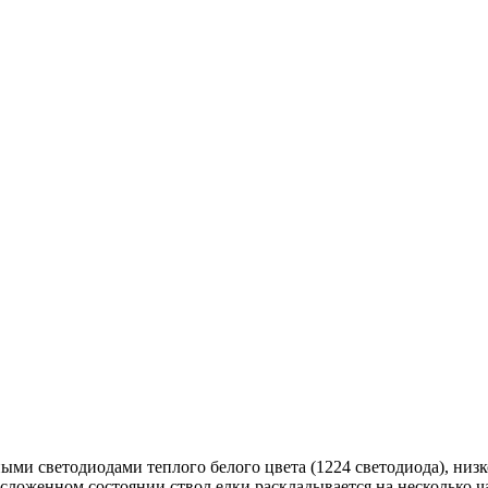
ми светодиодами теплого белого цвета (1224 светодиода), низк
сложенном состоянии ствол елки раскладывается на несколько ча