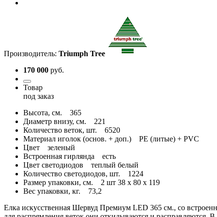
Производитель:
Triumph Tree
170 000
руб.
Товар
под заказ
Высота, см.
365
Диаметр внизу, см.
221
Количество веток, шт.
6520
Материал иголок (основ. + доп.)
PE (литые) + PVC
Цвет
зеленый
Встроенная гирлянда
есть
Цвет светодиодов
теплый белый
Количество светодиодов, шт.
1224
Размер упаковки, см.
2 шт 38 x 80 x 119
Вес упаковки, кг.
73,2
Елка искусственная Шервуд Премиум LED 365 см., со встроенны
для распрямления веток они откидываются и расправляются. В 