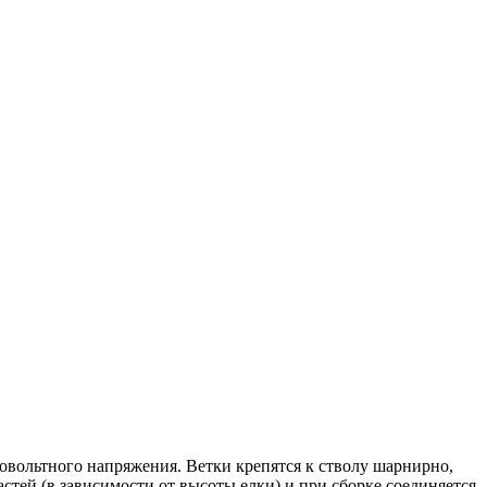
овольтного напряжения. Ветки крепятся к стволу шарнирно,
стей (в зависимости от высоты елки) и при сборке соединяется