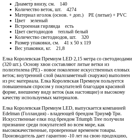
Диаметр внизу, см.
140
Количество веток, шт.
4274
Материал иголок (основ. + доп.)
PE (литые) + PVC
Цвет
зеленый
Встроенная гирлянда
есть
Цвет светодиодов
теплый белый
Количество светодиодов, шт.
320
Размер упаковки, см.
41 x 50 x 119
Вес упаковки, кг.
21,8
Елка Королевская Премиум LED 2,15 метра со светодиодами
(320 шт.). Основу хвои составляют литые ветки из
полиэтилена (PE) - новое поколение искусственных еловых
веток; внутренний слой (малозаметный снаружи) выполнен
из pvc материала. Елка Королевская Премиум пользуется
повышенным спросом у покупателей благодаря красивой
форме, внешнему виду веток (как настоящие) и высокому
качеству используемых материалов.
Елка Королевская Премиум LED, выпускается компанией
Edelman (Голландия) - владеющей брендом Триумф Три.
Искусственные елки под брендом Triumph Tree получили
признание среди покупателей во всем мире, как
высококачественные, проверенные временем товары.
Производитель дает гарантию -10 лет на свою продукцию,