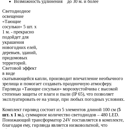
Возможность удлинения
до 30 м. и более
Светодиодное
освещение
«Тающие
сосульки» 5 шт. х
1 м. - прекрасно
подойдет для
украшения
новогодних елей,
деревьев, зданий,
придомовых
территорий.
Световой эффект
в виде
скатывающейся капли, производит впечатление необычного
зрелища и помогает создавать праздничную атмосферу.
Гирлянда «Тающие сосульки» морозоустойчива с высокой
степенью защиты от влаги и пыли (IP 65), что позволяет
эксплуатировать ее на улице, при любых погодных условиях.
Комплект гирлянд состоит из 5 элементов длиной 100 см (
5
шт. х 1 м.
), суммарное количество светодиодов – 480 LED.
Понижающий трансформатор 24V поставляется в комплекте,
благодаря ему, гирлянда является низковольтной, что