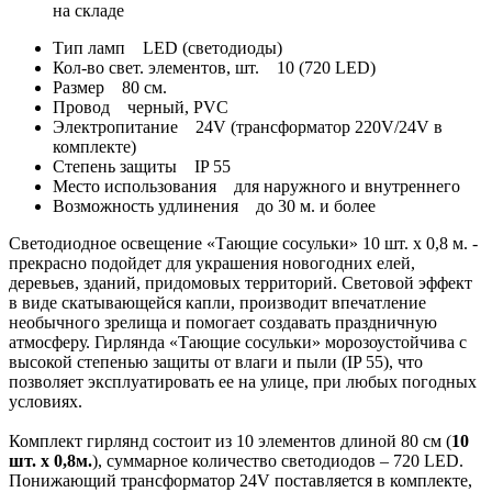
на складе
Тип ламп
LED (светодиоды)
Кол-во свет. элементов, шт.
10 (720 LED)
Размер
80 см.
Провод
черный, PVC
Электропитание
24V (трансформатор 220V/24V в
комплекте)
Степень защиты
IP 55
Место использования
для наружного и внутреннего
Возможность удлинения
до 30 м. и более
Светодиодное освещение «Тающие сосульки» 10 шт. х 0,8 м. -
прекрасно подойдет для украшения новогодних елей,
деревьев, зданий, придомовых территорий. Световой эффект
в виде скатывающейся капли, производит впечатление
необычного зрелища и помогает создавать праздничную
атмосферу. Гирлянда «Тающие сосульки» морозоустойчива с
высокой степенью защиты от влаги и пыли (IP 55), что
позволяет эксплуатировать ее на улице, при любых погодных
условиях.
Комплект гирлянд состоит из 10 элементов длиной 80 см (
10
шт. х 0,8м.
), суммарное количество светодиодов – 720 LED.
Понижающий трансформатор 24V поставляется в комплекте,