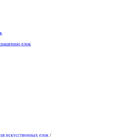
к
крашению елок
для искусственных елок
/