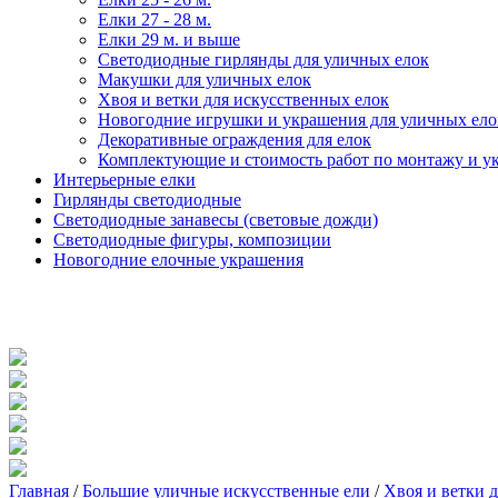
Елки 27 - 28 м.
Елки 29 м. и выше
Светодиодные гирлянды для уличных елок
Макушки для уличных елок
Хвоя и ветки для искусственных елок
Новогодние игрушки и украшения для уличных ело
Декоративные ограждения для елок
Комплектующие и стоимость работ по монтажу и у
Интерьерные елки
Гирлянды светодиодные
Светодиодные занавесы (световые дожди)
Светодиодные фигуры, композиции
Новогодние елочные украшения
Главная
/
Большие уличные искусственные ели
/
Хвоя и ветки 