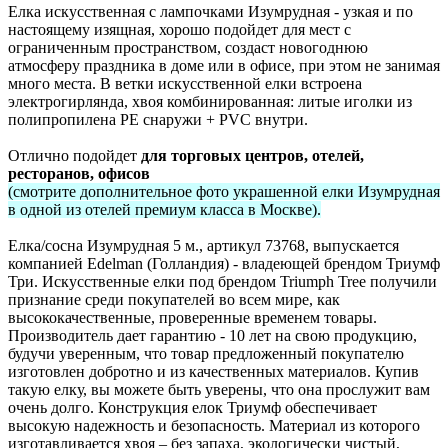
Елка искусственная с лампочками Изумрудная - узкая и по
настоящему изящная, хорошо подойдет для мест с
ограниченным пространством, создаст новогоднюю
атмосферу праздника в доме или в офисе, при этом не занимая
много места. В ветки искусственной елки встроена
электрогирлянда, хвоя комбинированная: литые иголки из
полипропилена PE снаружи + PVC внутри.
Отлично подойдет
для торговых центров, отелей,
ресторанов, офисов
(смотрите дополнительное фото украшенной елки Изумрудная
в одной из отелей премиум класса в Москве)
.
Елка/сосна Изумрудная 5 м., артикул 73768, выпускается
компанией Edelman (Голландия) - владеющей брендом Триумф
Три. Искусственные елки под брендом Triumph Tree получили
признание среди покупателей во всем мире, как
высококачественные, проверенные временем товары.
Производитель дает гарантию - 10 лет на свою продукцию,
будучи уверенным, что товар предложенный покупателю
изготовлен добротно и из качественных материалов. Купив
такую елку, вы можете быть уверены, что она прослужит вам
очень долго. Конструкция елок Триумф обеспечивает
высокую надежность и безопасность. Материал из которого
изготавливается хвоя – без запаха, экологически чистый,