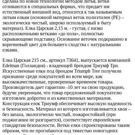
сделана по новой технологии методом литья, ветки
отливаются в специальных формах, что придает им
естественный внешний вид, относится к так называемым
литым елкам (основной материал веток полиэтилен (PE) –
экологически чистый, широко используемый в быту
материал). Елка Царская 2,15 м. - густая, с низко
расположенными ветками «до пола», полностью
скрывающими подставку. Основание веточек подкрашено в
коричневый цвет для большего сходства с натуральными
елками.
Елка Царская 215 см., артикул 73641, выпускается компанией
Edelman (Голландия) - владеющей брендом Триумф Три.
Искусственные елки под брендом Triumph Tree получили
признание среди покупателей во всем мире, как
высококачественные, проверенные временем товары.
Производитель дает гарантию -10 лет на свою продукцию,
будучи уверенным, что товар предложенный покупателю
изготовлен добротно и из качественных материалов.
Конструкция елок Триумф обеспечивает высокую надежность
и безопасность. Материал из которого изготавливается хвоя –
без запаха, экологически чистый, пожаростойкий (при
поджигании не разгорается), соответствует европейским
стандартам безопасности. Ветки елки спроектированы таким
образом, что не прогибаются под тяжестью новогодних