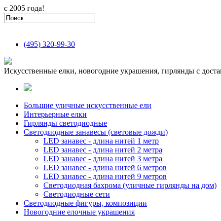
с 2005 года!
(495)
320-99-30
Искусственные елки, новогодние украшения, гирлянды с доста
Большие уличные искусственные ели
Интерьерные елки
Гирлянды светодиодные
Светодиодные занавесы (световые дожди)
LED занавес - длина нитей 1 метр
LED занавес - длина нитей 2 метра
LED занавес - длина нитей 3 метра
LED занавес - длина нитей 6 метров
LED занавес - длина нитей 9 метров
Светодиодная бахрома (уличные гирлянды на дом)
Светодиодные сети
Светодиодные фигуры, композиции
Новогодние елочные украшения