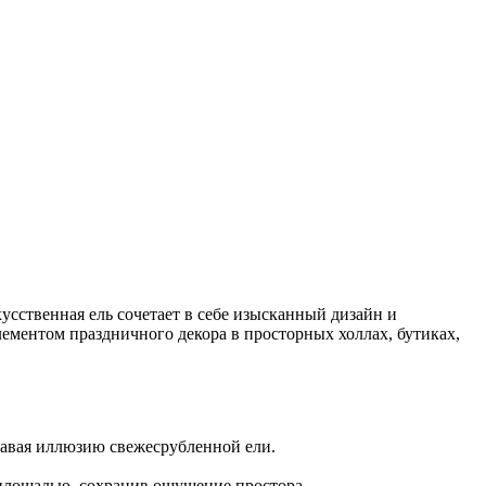
кусственная ель сочетает в себе изысканный дизайн и
ементом праздничного декора в просторных холлах, бутиках,
здавая иллюзию свежесрубленной ели.
 площадью, сохранив ощущение простора.