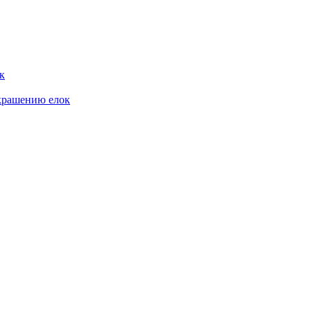
к
крашению елок