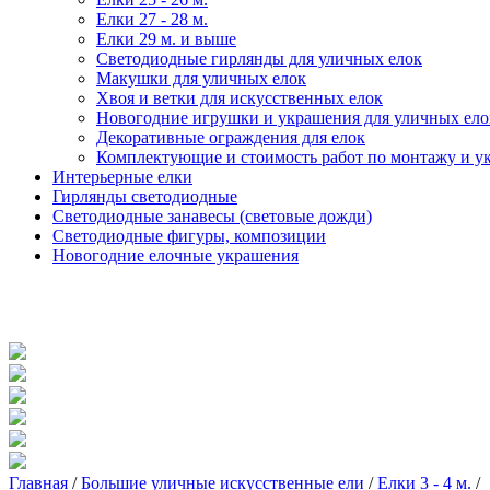
Елки 27 - 28 м.
Елки 29 м. и выше
Светодиодные гирлянды для уличных елок
Макушки для уличных елок
Хвоя и ветки для искусственных елок
Новогодние игрушки и украшения для уличных ело
Декоративные ограждения для елок
Комплектующие и стоимость работ по монтажу и у
Интерьерные елки
Гирлянды светодиодные
Светодиодные занавесы (световые дожди)
Светодиодные фигуры, композиции
Новогодние елочные украшения
Главная
/
Большие уличные искусственные ели
/
Елки 3 - 4 м.
/