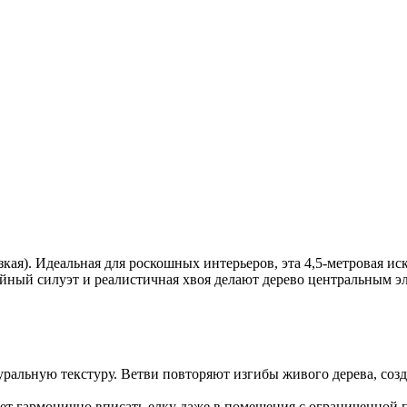
зкая). Идеальная для роскошных интерьеров, эта 4,5-метровая ис
ный силуэт и реалистичная хвоя делают дерево центральным эл
туральную текстуру. Ветви повторяют изгибы живого дерева, со
яет гармонично вписать елку даже в помещения с ограниченной