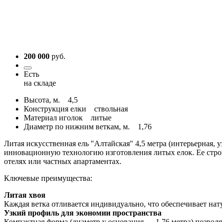
200 000
руб.
Есть
на складе
Высота, м.
4,5
Конструкция елки
ствольная
Материал иголок
литые
Диаметр по нижним веткам, м.
1,76
Литая искусственная ель "Алтайская" 4,5 метра (интерьерная, у
инновационную технологию изготовления литых елок. Ее строй
отелях или частных апартаментах.
Ключевые преимущества:
Литая хвоя
Каждая ветка отливается индивидуально, что обеспечивает на
Узкий профиль для экономии пространства
Компактная форма (диаметр у основания — 1,76 метра) позвол