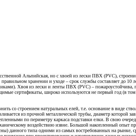
сственной Альпийская, но с хвоей из лески ПВХ (PVC), строени
 правильном хранении и уходе – срок службы составляет до 10 л
иками). Хвоя из лески и ленты ПВХ (PVC) – пожароустойчива, п
димые сертификаты, широко используются не первый год (в том
ить со строением натуральных елей, т.е. основание в виде ство
авливается из прочной металлической трубы, диаметр которой за
репленными по периметру каркаса подставки елки. В свою очере
еханическому воздействию извне. Большой накопленный опыт пр
осны) данного типа одними из самых востребованных на рынке, 
ое внимание при проектировании и изготовлении данных искусст