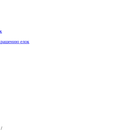
к
крашению елок
/