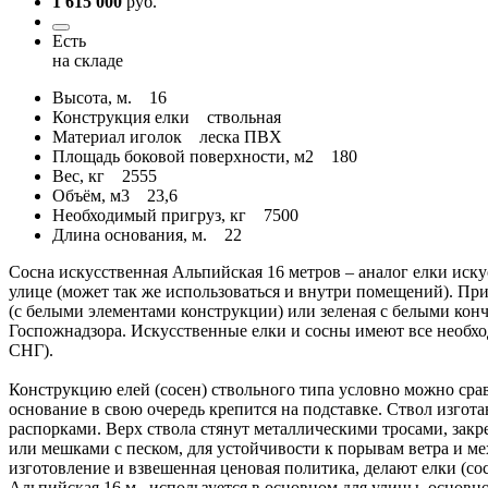
1 615 000
руб.
Есть
на складе
Высота, м.
16
Конструкция елки
ствольная
Материал иголок
леска ПВХ
Площадь боковой поверхности, м2
180
Вес, кг
2555
Объём, м3
23,6
Необходимый пригруз, кг
7500
Длина основания, м.
22
Сосна искусственная Альпийская 16 метров – аналог елки иску
улице (может так же использоваться и внутри помещений). При
(с белыми элементами конструкции) или зеленая с белыми конч
Госпожнадзора. Искусственные елки и сосны имеют все необхо
СНГ).
Конструкцию елей (сосен) ствольного типа условно можно сравн
основание в свою очередь крепится на подставке. Ствол изгот
распорками. Верх ствола стянут металлическими тросами, зак
или мешками с песком, для устойчивости к порывам ветра и м
изготовление и взвешенная ценовая политика, делают елки (с
Альпийская 16 м., используется в основном для улицы, основн