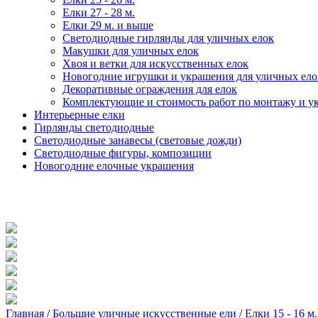
Елки 27 - 28 м.
Елки 29 м. и выше
Светодиодные гирлянды для уличных елок
Макушки для уличных елок
Хвоя и ветки для искусственных елок
Новогодние игрушки и украшения для уличных ело
Декоративные ограждения для елок
Комплектующие и стоимость работ по монтажу и у
Интерьерные елки
Гирлянды светодиодные
Светодиодные занавесы (световые дожди)
Светодиодные фигуры, композиции
Новогодние елочные украшения
Главная
/
Большие уличные искусственные ели
/
Елки 15 - 16 м.