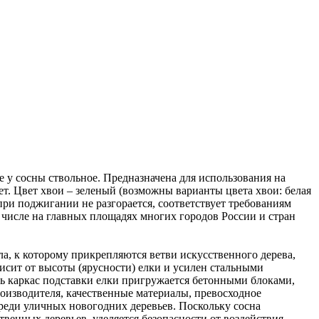
е у сосны ствольное. Предназначена для использования на
ет. Цвет хвои – зеленый (возможны варианты цвета хвои: белая
ри поджигании не разгорается, соответствует требованиям
 числе на главных площадях многих городов России и стран
ла, к которому прикрепляются ветви искусственного дерева,
висит от высоты (ярусности) елки и усилен стальными
дь каркас подставки елки пригружается бетонными блоками,
оизводителя, качественные материалы, превосходное
среди уличных новогодних деревьев. Поскольку сосна
венных деревьев, уделяется безопасности от воздействия