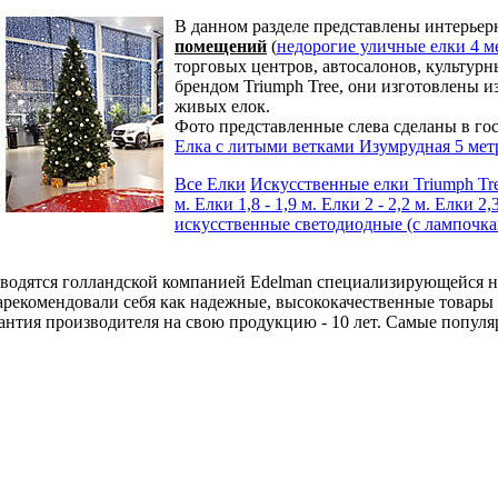
В данном разделе представлены интерьер
помещений
(
недорогие уличные елки 4 ме
торговых центров, автосалонов, культурн
брендом Triumph Tree, они изготовлены 
живых елок.
Фото представленные слева сделаны в гос
Елка с литыми ветками Изумрудная 5 мет
Все Елки
Искусственные елки Triumph Tr
м.
Елки 1,8 - 1,9 м.
Елки 2 - 2,2 м.
Елки 2,3
искусственные светодиодные (с лампочк
зводятся голландской компанией Edelman специализирующейся на
арекомендовали себя как надежные, высококачественные товары 
рантия производителя на свою продукцию - 10 лет. Самые популя