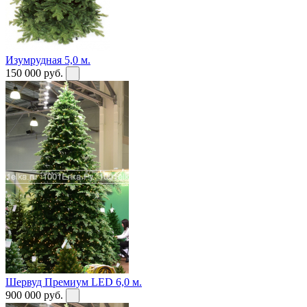
Изумрудная 5,0 м.
150 000
руб.
Шервуд Премиум LED 6,0 м.
900 000
руб.