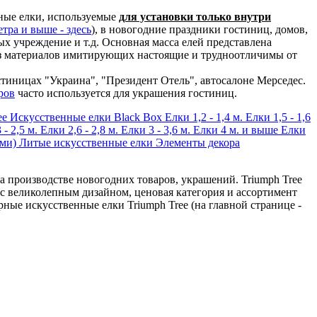
ные елки, используемые
для установки только внутри
тра и выше - здесь
), в новогодние праздники гостиниц, домов,
ых учреждение и т.д. Основная масса елей представлена
из материалов имитирующих настоящие и трудноотличимы от
тиницах "Украина", "Президент Отель", автосалоне Мерседес.
ров
часто используется для украшения гостиниц.
ee
Искусственные елки Black Box
Елки 1,2 - 1,4 м.
Елки 1,5 - 1,6
 - 2,5 м.
Елки 2,6 - 2,8 м.
Елки 3 - 3,6 м.
Елки 4 м. и выше
Елки
ами)
Литые искусственные елки
Элементы декора
 производстве новогодних товаров, украшений. Triumph Tree
с великолепным дизайном, ценовая категория и ассортимент
рные искусственные елки Triumph Tree (на главной странице -