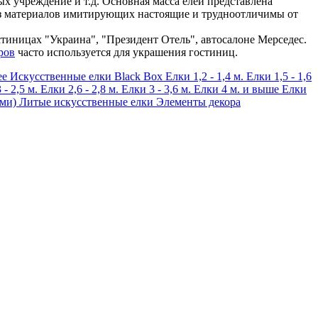
ых учреждение и т.д. Основная масса елей представлена
из материалов имитирующих настоящие и трудноотличимы от
тиницах "Украина", "Президент Отель", автосалоне Мерседес.
ров
часто используется для украшения гостиниц.
ee
Искусственные елки Black Box
Елки 1,2 - 1,4 м.
Елки 1,5 - 1,6
 - 2,5 м.
Елки 2,6 - 2,8 м.
Елки 3 - 3,6 м.
Елки 4 м. и выше
Елки
ами)
Литые искусственные елки
Элементы декора