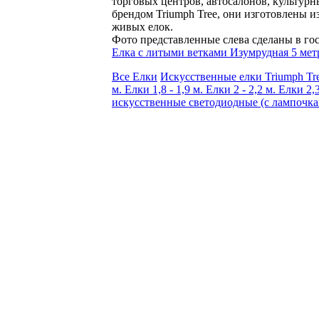
торговых центров, автосалонов, культурн
брендом Triumph Tree, они изготовлены 
живых елок.
Фото представленные слева сделаны в гос
Елка с литыми ветками Изумрудная 5 мет
Все Елки
Искусственные елки Triumph Tr
м.
Елки 1,8 - 1,9 м.
Елки 2 - 2,2 м.
Елки 2,3
искусственные светодиодные (с лампочк