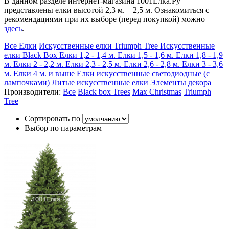
В данном разделе интернет-магазина 1001Елка.Ру
представлены елки высотой 2,3 м. – 2,5 м. Ознакомиться с
рекомендациями при их выборе (перед покупкой) можно
здесь
.
Все Елки
Искусственные елки Triumph Tree
Искусственные
елки Black Box
Елки 1,2 - 1,4 м.
Елки 1,5 - 1,6 м.
Елки 1,8 - 1,9
м.
Елки 2 - 2,2 м.
Елки 2,3 - 2,5 м.
Елки 2,6 - 2,8 м.
Елки 3 - 3,6
м.
Елки 4 м. и выше
Елки искусственные светодиодные (с
лампочками)
Литые искусственные елки
Элементы декора
Производители:
Все
Black box Trees
Max Christmas
Triumph
Tree
Сортировать по
Выбор по параметрам