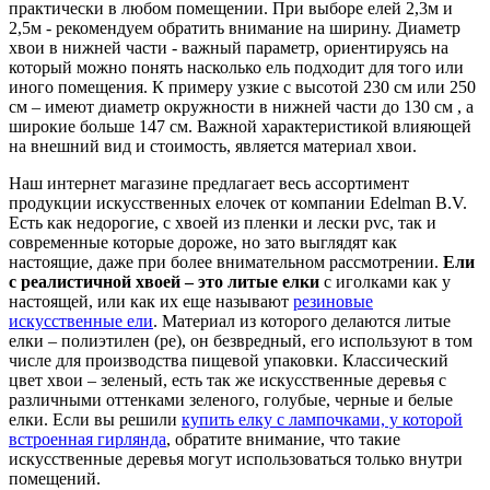
практически в любом помещении. При выборе елей 2,3м и
2,5м - рекомендуем обратить внимание на ширину. Диаметр
хвои в нижней части - важный параметр, ориентируясь на
который можно понять насколько ель подходит для того или
иного помещения. К примеру узкие с высотой 230 см или 250
см – имеют диаметр окружности в нижней части до 130 см , а
широкие больше 147 см. Важной характеристикой влияющей
на внешний вид и стоимость, является материал хвои.
Наш интернет магазине предлагает весь ассортимент
продукции искусственных елочек от компании Edelman B.V.
Есть как недорогие, с хвоей из пленки и лески pvc, так и
современные которые дороже, но зато выглядят как
настоящие, даже при более внимательном рассмотрении.
Ели
с реалистичной хвоей – это литые елки
с иголками как у
настоящей, или как их еще называют
резиновые
искусственные ели
. Материал из которого делаются литые
елки – полиэтилен (pe), он безвредный, его используют в том
числе для производства пищевой упаковки. Классический
цвет хвои – зеленый, есть так же искусственные деревья с
различными оттенками зеленого, голубые, черные и белые
елки. Если вы решили
купить елку с лампочками, у которой
встроенная гирлянда
, обратите внимание, что такие
искусственные деревья могут использоваться только внутри
помещений.