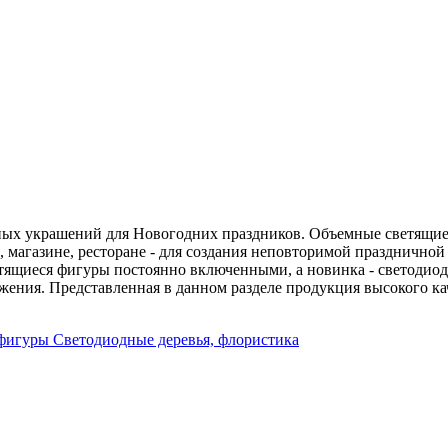
ых украшений для Новогодних праздников. Объемные светящиеся
, магазине, ресторане - для создания неповторимой празднично
ветящиеся фигуры постоянно включенными, а новинка - светодио
жения. Представленная в данном разделе продукция высокого ка
 фигуры
Светодиодные деревья, флористика