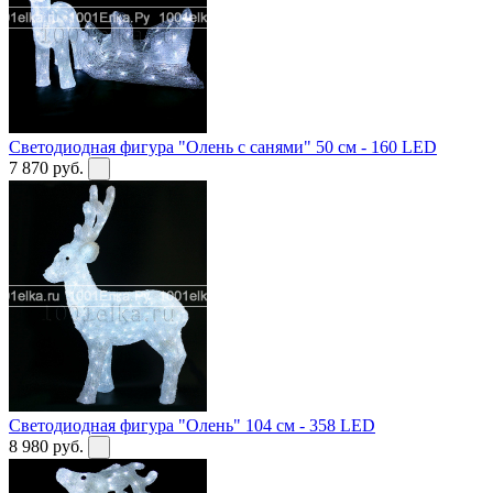
Светодиодная фигура "Олень с санями" 50 см - 160 LED
7 870
руб.
Светодиодная фигура "Олень" 104 см - 358 LED
8 980
руб.